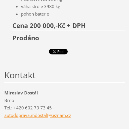
váha stroje 3980 kg
pohon baterie
Cena 200 000,-Kč + DPH
Prodáno
Kontakt
Miroslav Dostál
Brno
Tel.: +420 602 73 73 45
autodopr
ava.mdos
tal@sezn
am.cz