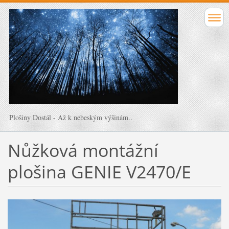
Plošiny Dostál - Až k nebeským výšinám..
Nůžková montážní
plošina GENIE V2470/E